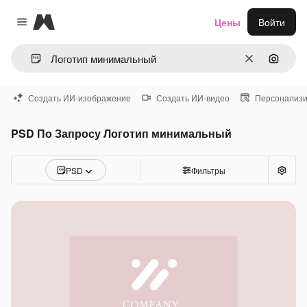
Magnific
Цены
Войти
Close menu
Очистить
Поиск 
Создать ИИ-изображение
Создать ИИ-видео
Персонализи
PSD По Запросу Логотип минимальный
PSD
Фильтры