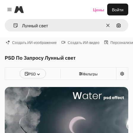
Magnific
Цены
Войти
Close menu
Очистить
Поиск 
Создать ИИ-изображение
Создать ИИ-видео
Персонализи
PSD По Запросу Лунный свет
PSD
Фильтры