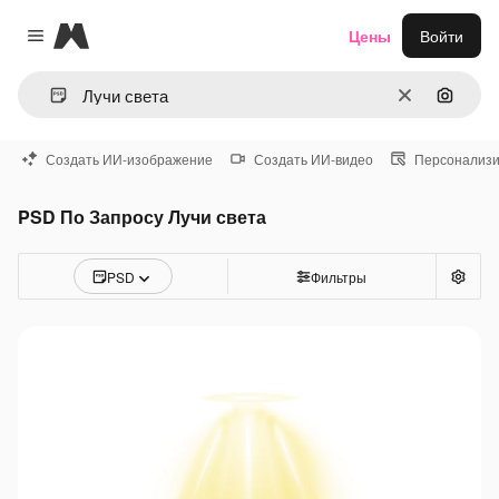
Magnific
Цены
Войти
Close menu
Очистить
Поиск 
Создать ИИ-изображение
Создать ИИ-видео
Персонализи
PSD По Запросу Лучи света
PSD
Фильтры