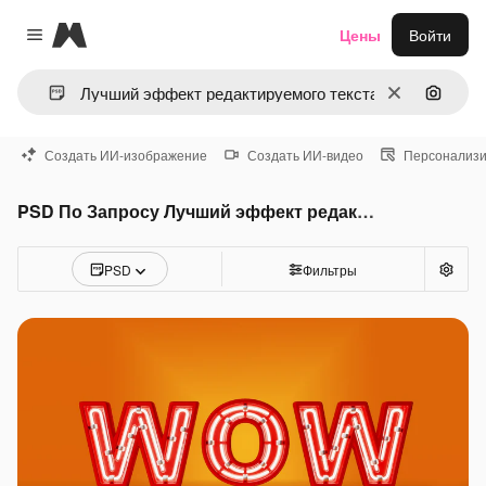
Magnific
Цены
Войти
Close menu
Очистить
Поиск 
Создать ИИ-изображение
Создать ИИ-видео
Персонализи
PSD По Запросу Лучший эффект редактируемого текста
PSD
Фильтры