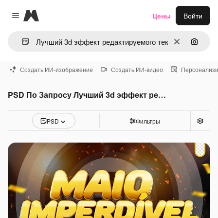
Magnific
Цены
Войти
Close menu
Очистить
Поиск 
Создать ИИ-изображение
Создать ИИ-видео
Персонализи
PSD По Запросу Лучший 3d эффект редактируемого текста
PSD
Фильтры