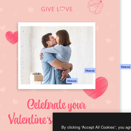
атформа для создания
Spaces
Academy
работ. Более 1 миллиона
ИИ-помощник
Документация п
реди креаторов,
Пакету ИИ
Генератор
гентств и студий.
изображений ИИ
Служба
поддержки
Генератор видео
ИИ
Условия и
положения
Генератор голоса
на основе ИИ
Политика
конфиденциальн
Стоковый контент
Оригиналы
MCP для
Новое
Новое
Claude/ChatGPT
Политика файло
cookie
Агенты
Новое
Центр доверия
API
Партнеры
Мобильное
приложение
Предприятие
Все инструменты
Magnific
By clicking “Accept All Cookies”, you agr