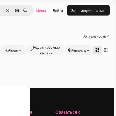
Цены
Войти
Зарегистрироваться
Очистить
Поиск по изображению
Поиск
Актуальность
Редактируемые
Люди
Адвансд
онлайн
Компания
Связаться с