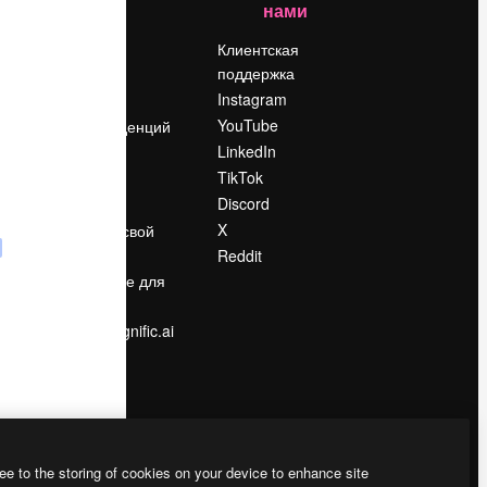
нами
Цены
о
О нас
Клиентская
поддержка
Reviews
Instagram
Вакансии
YouTube
Поиск тенденций
LinkedIn
Блог
TikTok
События
Discord
Slidesgo
ости
X
Продайте свой
контент
Reddit
в
Помещение для
прессы
Ищете magnific.ai
ee to the storing of cookies on your device to enhance site