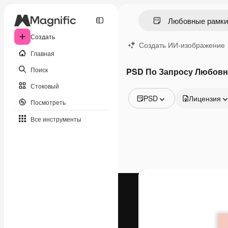
Создать
Создать ИИ-изображение
Главная
Поиск
PSD По Запросу Любовн
Стоковый
PSD
Лицензия
Посмотреть
Все изображения
Все инструменты
Векторы
Иллюстрации
Фотографии
PSD
Шаблоны
Мокапы
Видео
Видеоролик
Моушн-дизайн
Видеошаблоны
Иконки
3D-модели
Шрифты