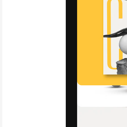
Креативная пл
ваших лучших 
подписчиков с
предприятий, а
Pусский