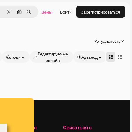
Цены
Войти
Зарегистрироваться
Очистить
Поиск по изображению
Поиск
Актуальность
Редактируемые
Люди
Адвансд
онлайн
Компания
Связаться с