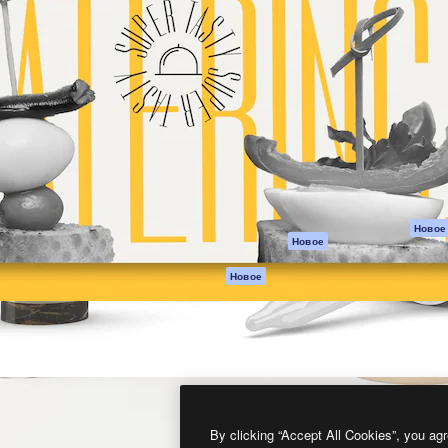
атформа для создания
Spaces
Academy
работ. Более 1 миллиона
ИИ-помощник
Документация п
реди креаторов,
Пакету ИИ
Генератор
гентств и студий.
изображений ИИ
Служба
поддержки
Генератор видео
ИИ
Условия и
положения
Генератор голоса
на основе ИИ
Политика
конфиденциальн
Стоковый контент
Оригиналы
MCP для
Новое
Новое
Claude/ChatGPT
Политика файло
cookie
Агенты
Новое
Центр доверия
API
Партнеры
Мобильное
приложение
Предприятие
Все инструменты
Magnific
By clicking “Accept All Cookies”, you agr