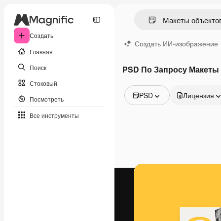
Создать
Создать ИИ-изображение
Главная
Поиск
PSD По Запросу Макеты
Стоковый
PSD
Лицензия
Посмотреть
Все изображения
Все инструменты
Векторы
Иллюстрации
Фотографии
PSD
Шаблоны
Мокапы
Видео
Видеоролик
Моушн-дизайн
Видеошаблоны
Иконки
3D-модели
Шрифты