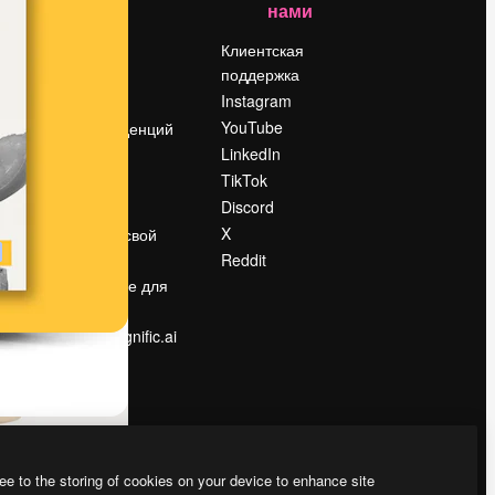
нами
Цены
о
О нас
Клиентская
поддержка
Reviews
Instagram
Вакансии
YouTube
Поиск тенденций
LinkedIn
Блог
TikTok
События
Discord
Slidesgo
ости
X
Продайте свой
контент
Reddit
в
Помещение для
прессы
Ищете magnific.ai
ee to the storing of cookies on your device to enhance site