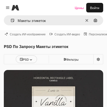
Magnific
Цены
Войти
Close menu
Очистить
Поиск 
Создать ИИ-изображение
Создать ИИ-видео
Персонализи
PSD По Запросу Макеты этикеток
PSD
Фильтры