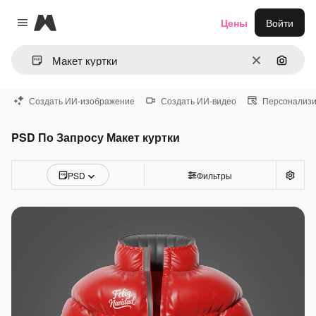
Magnific
Цены
Войти
Close menu
Очистить
Поиск 
Создать ИИ-изображение
Создать ИИ-видео
Персонализи
PSD По Запросу Макет куртки
PSD
Фильтры