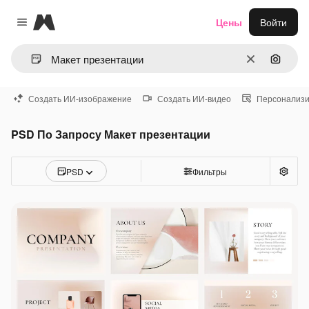
Magnific
Цены
Войти
Close menu
Очистить
Поиск 
Создать ИИ-изображение
Создать ИИ-видео
Персонализи
PSD По Запросу Макет презентации
PSD
Фильтры