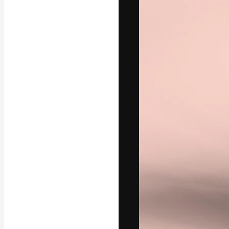
Креативная пл
ваших лучших 
подписчиков с
предприятий, а
Pусский