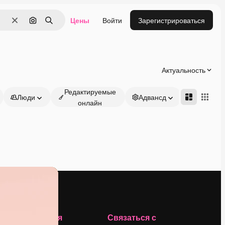
Цены
Войти
Зарегистрироваться
Очистить
Поиск по изображению
Поиск
Актуальность
Редактируемые
Люди
Адвансд
онлайн
Компания
Связаться с