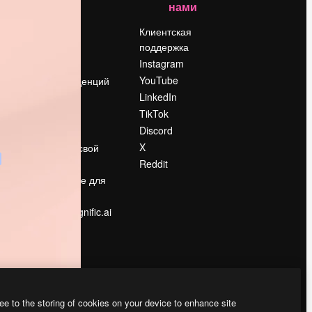
нами
Цены
о
О нас
Клиентская
поддержка
Reviews
Instagram
Вакансии
YouTube
Поиск тенденций
LinkedIn
Блог
TikTok
События
Discord
Slidesgo
ости
X
Продайте свой
контент
Reddit
в
Помещение для
прессы
Ищете magnific.ai
ee to the storing of cookies on your device to enhance site