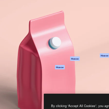
атформа для создания
Spaces
Academy
работ. Более 1 миллиона
ИИ-помощник
Документация п
реди креаторов,
Пакету ИИ
Генератор
гентств и студий.
изображений ИИ
Служба
поддержки
Генератор видео
ИИ
Условия и
положения
Генератор голоса
на основе ИИ
Политика
конфиденциальн
Стоковый контент
Оригиналы
MCP для
Новое
Новое
Claude/ChatGPT
Политика файло
cookie
Агенты
Новое
Центр доверия
API
Партнеры
Мобильное
приложение
Предприятие
Все инструменты
Magnific
By clicking “Accept All Cookies”, you agr