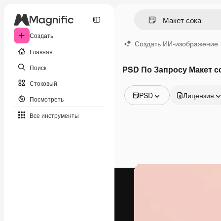
Создать
Создать ИИ-изображение
Главная
Поиск
PSD По Запросу Макет с
Стоковый
PSD
Лицензия
Посмотреть
Все изображения
Все инструменты
Векторы
Иллюстрации
Фотографии
PSD
Шаблоны
Мокапы
Видео
Видеоролик
Моушн-дизайн
Видеошаблоны
Иконки
3D-модели
Шрифты