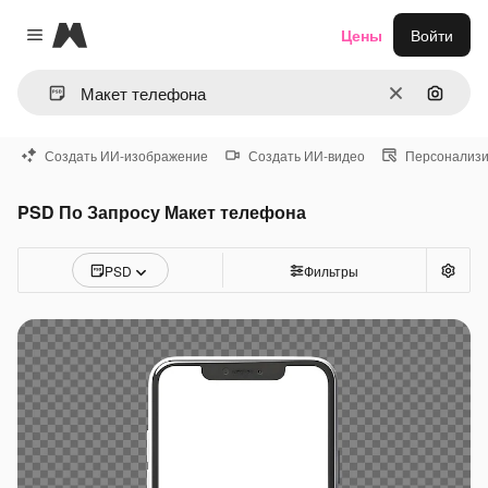
Magnific
Цены
Войти
Close menu
Очистить
Поиск 
Создать ИИ-изображение
Создать ИИ-видео
Персонализи
PSD По Запросу Макет телефона
PSD
Фильтры