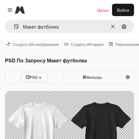
Magnific
Цены
Войти
Close menu
Очистить
Поиск 
Создать ИИ-изображение
Создать ИИ-видео
Персонализи
PSD По Запросу Макет футболка
PSD
Фильтры