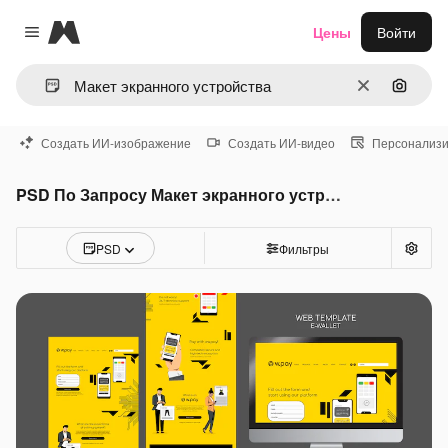
Magnific
Цены
Войти
Close menu
Очистить
Поиск 
Создать ИИ-изображение
Создать ИИ-видео
Персонализи
PSD По Запросу Макет экранного устройства
PSD
Фильтры