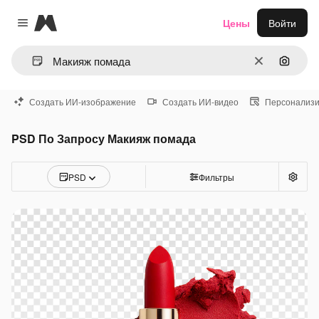
Magnific
Цены
Войти
Close menu
Очистить
Поиск 
Создать ИИ-изображение
Создать ИИ-видео
Персонализи
PSD По Запросу Макияж помада
PSD
Фильтры