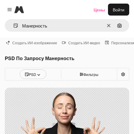
Magnific
Цены
Войти
Close menu
Очистить
Поиск 
Создать ИИ-изображение
Создать ИИ-видео
Персонализи
PSD По Запросу Манерность
PSD
Фильтры