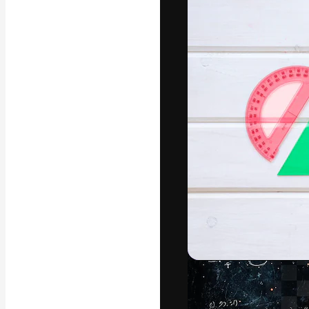
Креативная пл
ваших лучших 
подписчиков с
предприятий, а
Pусский