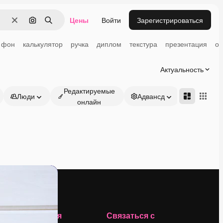
Цены
Войти
Зарегистрироваться
Очистить
Поиск по изображению
Поиск
фон
калькулятор
ручка
диплом
текстура
презентация
от
Актуальность
Редактируемые
Люди
Адвансд
онлайн
Компания
Связаться с