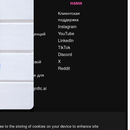
нами
Цены
о
О нас
Клиентская
поддержка
Reviews
Instagram
Вакансии
YouTube
Поиск тенденций
LinkedIn
Блог
TikTok
События
Discord
Slidesgo
ости
X
Продайте свой
контент
Reddit
в
Помещение для
прессы
Ищете magnific.ai
ee to the storing of cookies on your device to enhance site