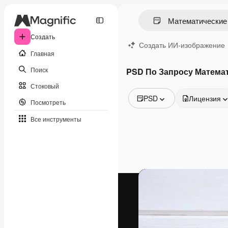
Создать
Создать ИИ-изображение
Главная
Поиск
PSD По Запросу Матема
Стоковый
PSD
Лицензия
Посмотреть
Все изображения
Все инструменты
Векторы
Иллюстрации
Фотографии
PSD
Шаблоны
Мокапы
Видео
Видеоролик
Моушн-дизайн
Видеошаблоны
Иконки
3D-модели
Шрифты