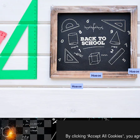
атформа для создания
Spaces
Academy
работ. Более 1 миллиона
ИИ-помощник
Документация п
реди креаторов,
Пакету ИИ
Генератор
гентств и студий.
изображений ИИ
Служба
поддержки
Генератор видео
ИИ
Условия и
положения
Генератор голоса
на основе ИИ
Политика
конфиденциальн
Стоковый контент
Оригиналы
MCP для
Новое
Новое
Claude/ChatGPT
Политика файло
cookie
Агенты
Новое
Центр доверия
API
Партнеры
Мобильное
приложение
Предприятие
Все инструменты
Magnific
By clicking “Accept All Cookies”, you agr