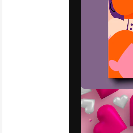
Креативная пл
ваших лучших 
подписчиков с
предприятий, а
Pусский