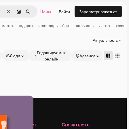
Цены
Войти
Зарегистрироваться
Очистить
Поиск по изображению
Поиск
8 марта
подарок
календарь
бант
тюльпаны
лента
весенн
Актуальность
Редактируемые
Люди
Адвансд
онлайн
Компания
Связаться с