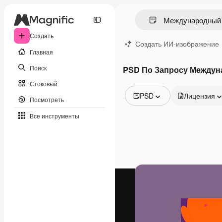
Создать
Создать ИИ-изображение
Главная
Поиск
PSD По Запросу Междун
Стоковый
PSD
Лицензия
Посмотреть
Все изображения
Все инструменты
Векторы
Иллюстрации
Фотографии
PSD
Шаблоны
Мокапы
Видео
Видеоролик
Моушн-дизайн
Видеошаблоны
Иконки
3D-модели
Шрифты