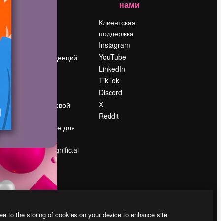
нами
Цены
о
О нас
Клиентская
поддержка
Reviews
Instagram
Вакансии
YouTube
Поиск тенденций
LinkedIn
Блог
TikTok
События
Discord
Slidesgo
ости
X
Продайте свой
контент
Reddit
в
Помещение для
прессы
Ищете magnific.ai
ee to the storing of cookies on your device to enhance site