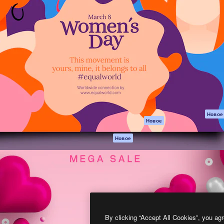
атформа для создания
Spaces
Academy
работ. Более 1 миллиона
ИИ-помощник
Документация п
реди креаторов,
Пакету ИИ
Генератор
гентств и студий.
изображений ИИ
Служба
поддержки
Генератор видео
ИИ
Условия и
положения
Генератор голоса
на основе ИИ
Политика
конфиденциальн
Стоковый контент
Оригиналы
MCP для
Новое
Новое
Claude/ChatGPT
Политика файло
cookie
Агенты
Новое
Центр доверия
API
Партнеры
Мобильное
приложение
Предприятие
Все инструменты
Magnific
By clicking “Accept All Cookies”, you agr