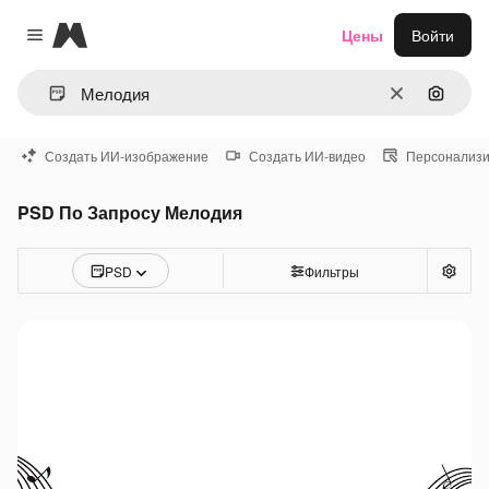
Magnific
Цены
Войти
Close menu
Очистить
Поиск 
Создать ИИ-изображение
Создать ИИ-видео
Персонализи
PSD По Запросу Мелодия
PSD
Фильтры