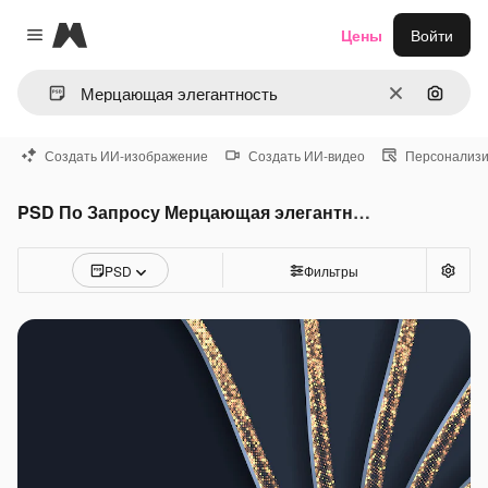
Magnific
Цены
Войти
Close menu
Очистить
Поиск 
Создать ИИ-изображение
Создать ИИ-видео
Персонализи
PSD По Запросу Мерцающая элегантность
PSD
Фильтры