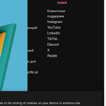
нами
Цены
о
О нас
Клиентская
поддержка
Reviews
Instagram
Вакансии
YouTube
Поиск тенденций
LinkedIn
Блог
TikTok
События
Discord
Slidesgo
ости
X
Продайте свой
контент
Reddit
в
Помещение для
прессы
Ищете magnific.ai
ee to the storing of cookies on your device to enhance site