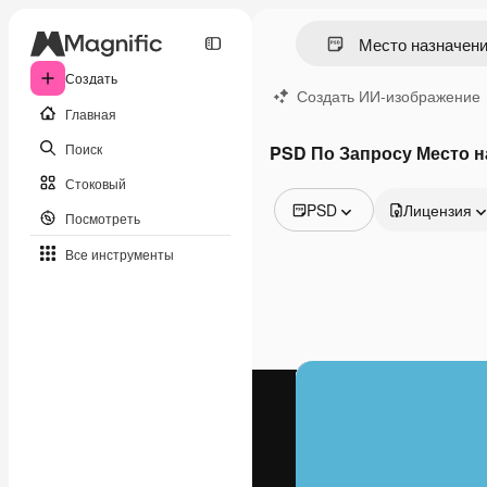
Создать
Создать ИИ-изображение
Главная
Поиск
PSD По Запросу Место н
Стоковый
PSD
Лицензия
Посмотреть
Все изображения
Все инструменты
Векторы
Иллюстрации
Фотографии
PSD
Шаблоны
Мокапы
Видео
Видеоролик
Моушн-дизайн
Видеошаблоны
Иконки
3D-модели
Шрифты