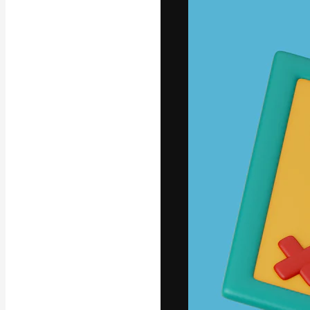
Креативная пл
ваших лучших 
подписчиков с
предприятий, а
Pусский