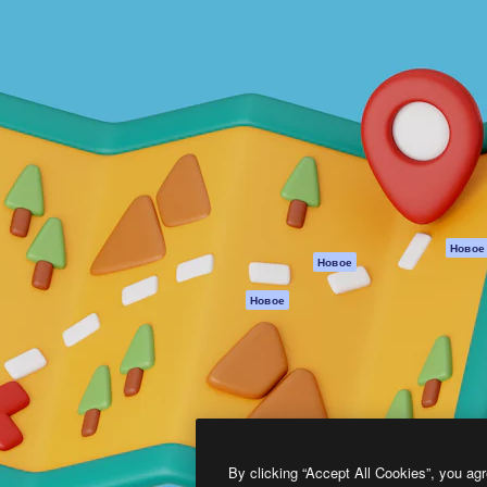
атформа для создания
Spaces
Academy
работ. Более 1 миллиона
ИИ-помощник
Документация п
реди креаторов,
Пакету ИИ
Генератор
гентств и студий.
изображений ИИ
Служба
поддержки
Генератор видео
ИИ
Условия и
положения
Генератор голоса
на основе ИИ
Политика
конфиденциальн
Стоковый контент
Оригиналы
MCP для
Новое
Новое
Claude/ChatGPT
Политика файло
cookie
Агенты
Новое
Центр доверия
API
Партнеры
Мобильное
приложение
Предприятие
Все инструменты
Magnific
By clicking “Accept All Cookies”, you agr