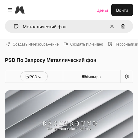
Magnific
Цены
Войти
Close menu
Очистить
Поиск 
Создать ИИ-изображение
Создать ИИ-видео
Персонализи
PSD По Запросу Металлический фон
PSD
Фильтры