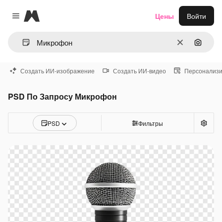
Magnific
Цены
Войти
Close menu
Очистить
Поиск 
Создать ИИ-изображение
Создать ИИ-видео
Персонализи
PSD По Запросу Микрофон
PSD
Фильтры