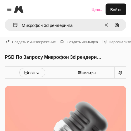
Magnific
Цены
Войти
Close menu
Очистить
Поиск 
Создать ИИ-изображение
Создать ИИ-видео
Персонализи
PSD По Запросу Микрофон 3d рендеринга
PSD
Фильтры