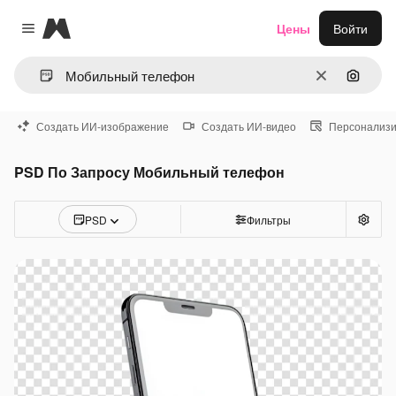
Magnific
Цены
Войти
Close menu
Очистить
Поиск 
Создать ИИ-изображение
Создать ИИ-видео
Персонализи
PSD По Запросу Мобильный телефон
PSD
Фильтры