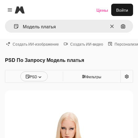
Magnific
Цены
Войти
Close menu
Очистить
Поиск 
Создать ИИ-изображение
Создать ИИ-видео
Персонализи
PSD По Запросу Модель платья
PSD
Фильтры