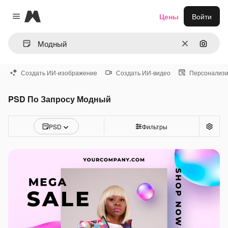
Magnific
Цены
Войти
Close menu
Очистить
Поиск 
Создать ИИ-изображение
Создать ИИ-видео
Персонализи
PSD По Запросу Модный
PSD
Фильтры