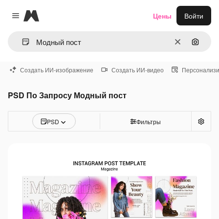
Magnific
Цены
Войти
Close menu
Очистить
Поиск 
Создать ИИ-изображение
Создать ИИ-видео
Персонализи
PSD По Запросу Модный пост
PSD
Фильтры