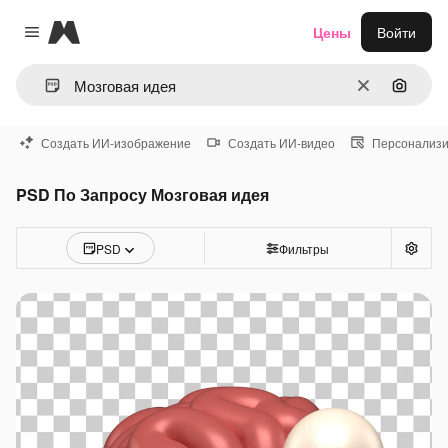
Magnific
Цены
Войти
Close menu
Очистить
Поиск 
Создать ИИ-изображение
Создать ИИ-видео
Персонализи
PSD По Запросу Мозговая идея
PSD
Фильтры