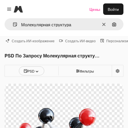
Magnific
Цены
Войти
Close menu
Очистить
Поиск 
Создать ИИ-изображение
Создать ИИ-видео
Персонализи
PSD По Запросу Молекулярная структура
PSD
Фильтры