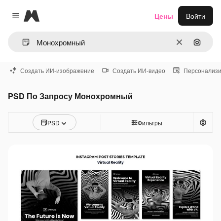
Magnific
Цены
Войти
Close menu
Очистить
Поиск 
Создать ИИ-изображение
Создать ИИ-видео
Персонализи
PSD По Запросу Монохромный
PSD
Фильтры