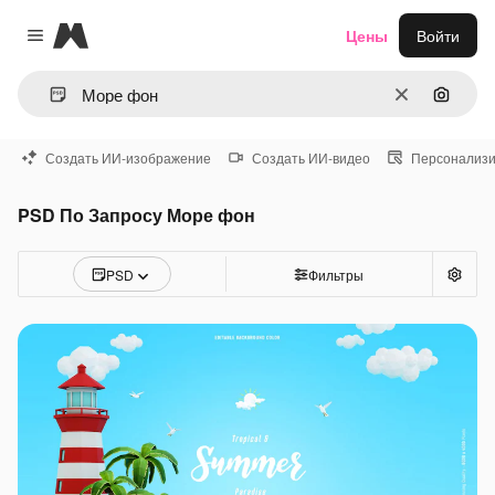
Magnific
Цены
Войти
Close menu
Очистить
Поиск 
Создать ИИ-изображение
Создать ИИ-видео
Персонализи
PSD По Запросу Море фон
PSD
Фильтры