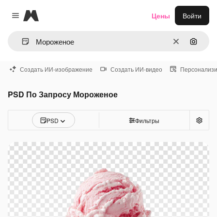
Magnific
Цены
Войти
Close menu
Очистить
Поиск 
Создать ИИ-изображение
Создать ИИ-видео
Персонализи
PSD По Запросу Мороженое
PSD
Фильтры