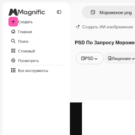
Создать
Создать ИИ-изображение
Главная
Поиск
PSD По Запросу Мороже
Стоковый
PSD
Лицензия
Посмотреть
Все изображения
Все инструменты
Векторы
Иллюстрации
Фотографии
PSD
Шаблоны
Мокапы
Видео
Видеоролик
Моушн-дизайн
Видеошаблоны
Иконки
3D-модели
Шрифты