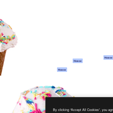
атформа для создания
Spaces
Academy
работ. Более 1 миллиона
ИИ-помощник
Документация п
реди креаторов,
Пакету ИИ
Генератор
гентств и студий.
изображений ИИ
Служба
поддержки
Генератор видео
ИИ
Условия и
положения
Генератор голоса
на основе ИИ
Политика
конфиденциальн
Стоковый контент
Оригиналы
MCP для
Новое
Новое
Claude/ChatGPT
Политика файло
cookie
Агенты
Новое
Центр доверия
API
Партнеры
Мобильное
приложение
Предприятие
Все инструменты
Magnific
By clicking “Accept All Cookies”, you agr