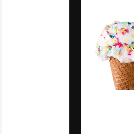
Креативная пл
ваших лучших 
подписчиков с
предприятий, а
Pусский