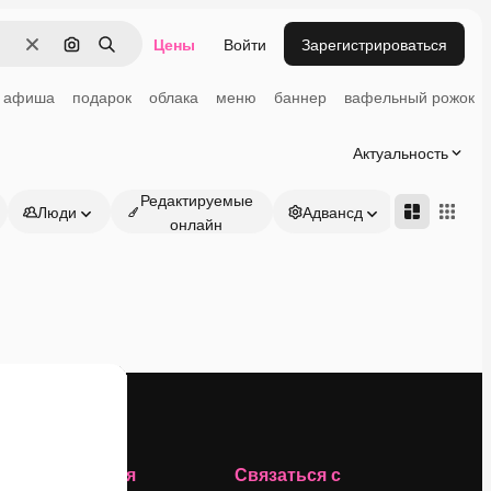
Цены
Войти
Зарегистрироваться
Очистить
Поиск по изображению
Поиск
афиша
подарок
облака
меню
баннер
вафельный рожок
Актуальность
Редактируемые
Люди
Адвансд
онлайн
Компания
Связаться с