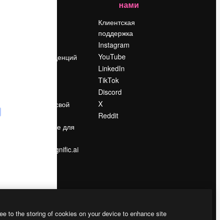
нами
Цены
о
О нас
Клиентская
поддержка
Reviews
Instagram
Вакансии
YouTube
Поиск тенденций
LinkedIn
Блог
TikTok
События
Discord
Slidesgo
ости
X
Продайте свой
контент
Reddit
в
Помещение для
прессы
Ищете magnific.ai
ee to the storing of cookies on your device to enhance site