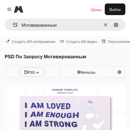
Magnific
Цены
Войти
Close menu
Очистить
Поиск 
Создать ИИ-изображение
Создать ИИ-видео
Персонализи
PSD По Запросу Мотивированным
PSD
Фильтры