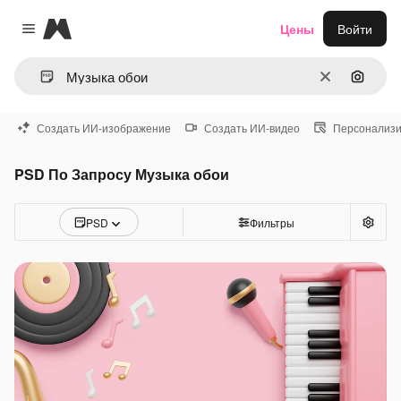
Magnific
Цены
Войти
Close menu
Очистить
Поиск 
Создать ИИ-изображение
Создать ИИ-видео
Персонализи
PSD По Запросу Музыка обои
PSD
Фильтры