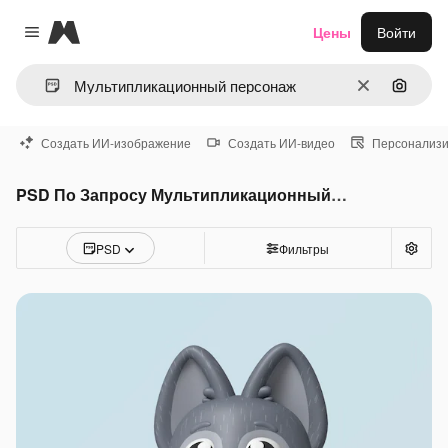
Magnific
Цены
Войти
Close menu
Очистить
Поиск 
Создать ИИ-изображение
Создать ИИ-видео
Персонализи
PSD По Запросу Мультипликационный персонаж
PSD
Фильтры