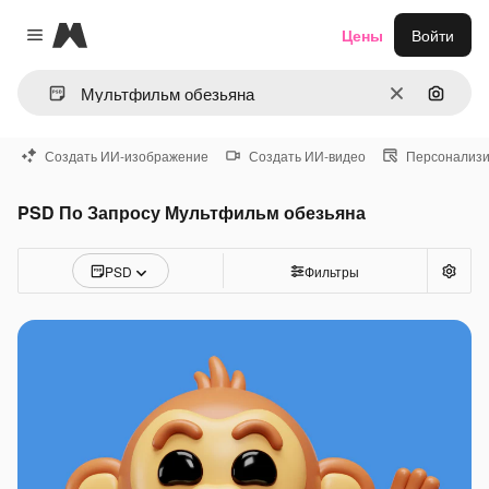
Magnific
Цены
Войти
Close menu
Очистить
Поиск 
Создать ИИ-изображение
Создать ИИ-видео
Персонализи
PSD По Запросу Мультфильм обезьяна
PSD
Фильтры