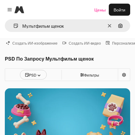
Magnific
Цены
Войти
Close menu
Очистить
Поиск 
Создать ИИ-изображение
Создать ИИ-видео
Персонализи
PSD По Запросу Мультфильм щенок
PSD
Фильтры