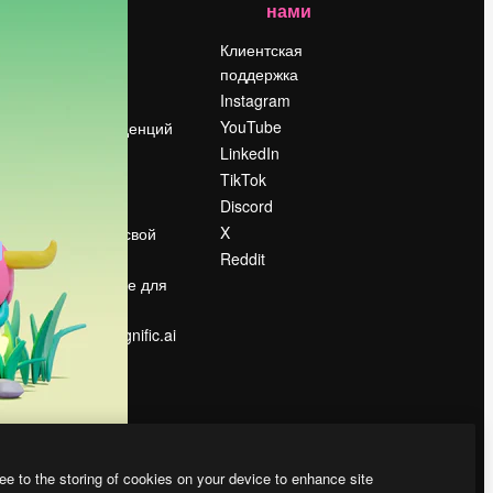
нами
Цены
о
О нас
Клиентская
поддержка
Reviews
Instagram
Вакансии
YouTube
Поиск тенденций
LinkedIn
Блог
TikTok
События
Discord
Slidesgo
ости
X
Продайте свой
контент
Reddit
в
Помещение для
прессы
Ищете magnific.ai
ee to the storing of cookies on your device to enhance site