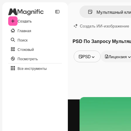
Создать
Создать ИИ-изображение
Главная
Поиск
PSD По Запросу Мультя
Стоковый
PSD
Лицензия
Посмотреть
Все изображения
Все инструменты
Векторы
Иллюстрации
Фотографии
PSD
Шаблоны
Мокапы
Видео
Видеоролик
Моушн-дизайн
Видеошаблоны
Иконки
3D-модели
Шрифты