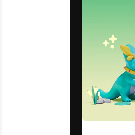
Креативная пл
ваших лучших 
подписчиков с
предприятий, а
Pусский