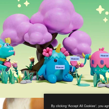
атформа для создания
Spaces
Academy
работ. Более 1 миллиона
ИИ-помощник
Документация п
реди креаторов,
Пакету ИИ
Генератор
гентств и студий.
изображений ИИ
Служба
поддержки
Генератор видео
ИИ
Условия и
положения
Генератор голоса
на основе ИИ
Политика
конфиденциальн
Стоковый контент
Оригиналы
MCP для
Новое
Новое
Claude/ChatGPT
Политика файло
cookie
Агенты
Новое
Центр доверия
API
Партнеры
Мобильное
приложение
Предприятие
Все инструменты
Magnific
By clicking “Accept All Cookies”, you agr