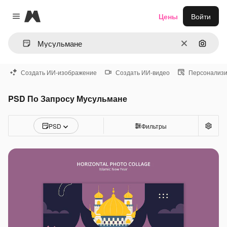
Magnific
Цены
Войти
Close menu
Очистить
Поиск 
Создать ИИ-изображение
Создать ИИ-видео
Персонализи
PSD По Запросу Мусульмане
PSD
Фильтры