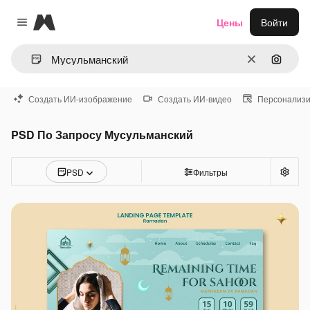
Magnific
Цены
Войти
Close menu
Очистить
Поиск 
Создать ИИ-изображение
Создать ИИ-видео
Персонализи
PSD По Запросу Мусульманский
PSD
Фильтры