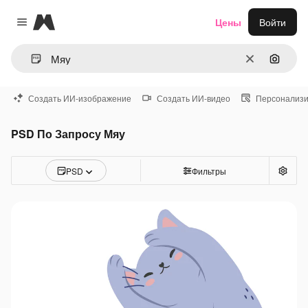
Magnific
Цены
Войти
Close menu
Очистить
Поиск 
Создать ИИ-изображение
Создать ИИ-видео
Персонализи
PSD По Запросу Мяу
PSD
Фильтры