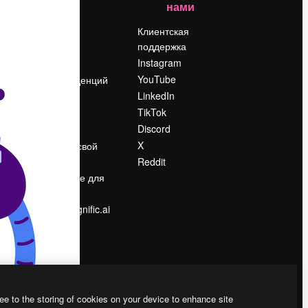
нами
Цены
о
О нас
Клиентская
поддержка
Reviews
Instagram
Вакансии
YouTube
Поиск тенденций
LinkedIn
Блог
TikTok
События
Discord
Slidesgo
ости
X
Продайте свой
контент
Reddit
в
Помещение для
прессы
Ищете magnific.ai
ee to the storing of cookies on your device to enhance site