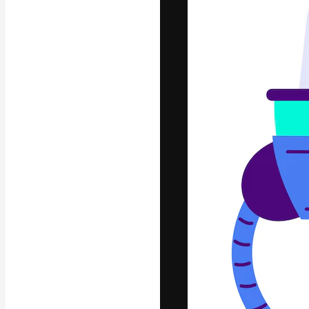
Креативная пл
ваших лучших 
подписчиков с
предприятий, а
Pусский