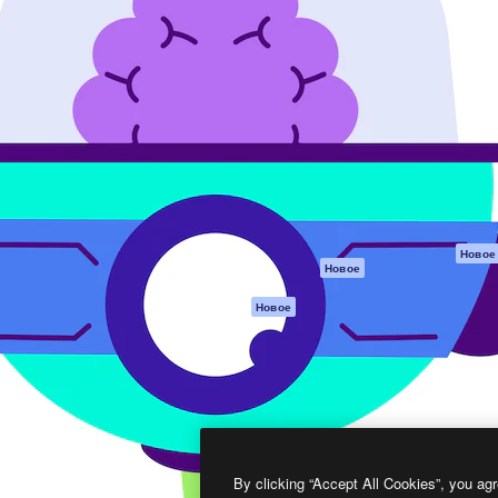
атформа для создания
Spaces
Academy
работ. Более 1 миллиона
ИИ-помощник
Документация п
реди креаторов,
Пакету ИИ
Генератор
гентств и студий.
изображений ИИ
Служба
поддержки
Генератор видео
ИИ
Условия и
положения
Генератор голоса
на основе ИИ
Политика
конфиденциальн
Стоковый контент
Оригиналы
MCP для
Новое
Новое
Claude/ChatGPT
Политика файло
cookie
Агенты
Новое
Центр доверия
API
Партнеры
Мобильное
приложение
Предприятие
Все инструменты
Magnific
By clicking “Accept All Cookies”, you agr