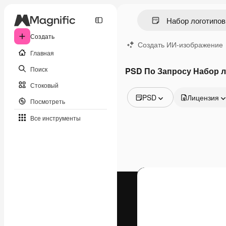
Создать
Создать ИИ-изображение
Главная
Поиск
PSD По Запросу Набор л
Стоковый
PSD
Лицензия
Посмотреть
Все изображения
Все инструменты
Векторы
Иллюстрации
Фотографии
PSD
Шаблоны
Мокапы
Видео
Видеоролик
Моушн-дизайн
Видеошаблоны
Иконки
3D-модели
Шрифты