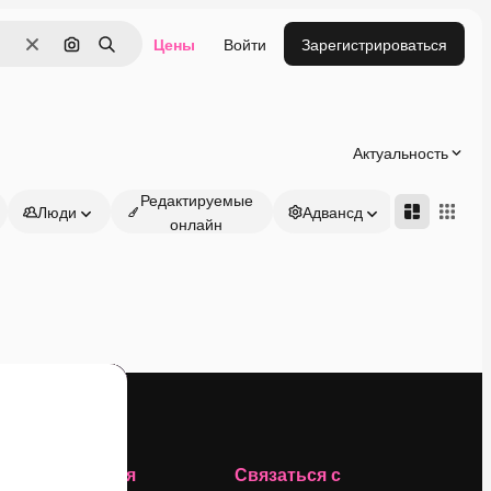
Цены
Войти
Зарегистрироваться
Очистить
Поиск по изображению
Поиск
Актуальность
Редактируемые
Люди
Адвансд
онлайн
Компания
Связаться с