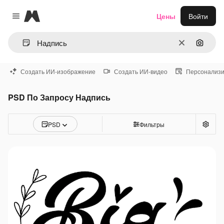
Magnific
Цены
Войти
Close menu
Очистить
Поиск 
Создать ИИ-изображение
Создать ИИ-видео
Персонализи
PSD По Запросу Надпись
PSD
Фильтры