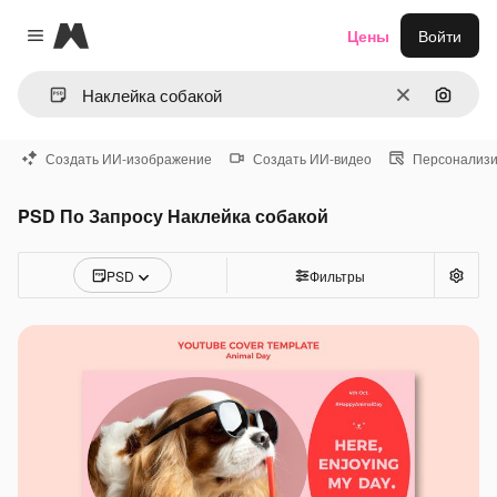
Magnific
Цены
Войти
Close menu
Очистить
Поиск 
Создать ИИ-изображение
Создать ИИ-видео
Персонализи
PSD По Запросу Наклейка собакой
PSD
Фильтры