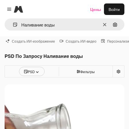
Magnific
Цены
Войти
Close menu
Очистить
Поиск 
Создать ИИ-изображение
Создать ИИ-видео
Персонализи
PSD По Запросу Наливание воды
PSD
Фильтры