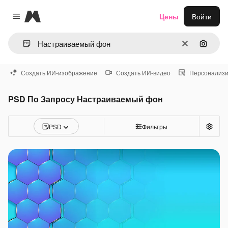
Magnific
Цены
Войти
Close menu
Очистить
Поиск 
Создать ИИ-изображение
Создать ИИ-видео
Персонализи
PSD По Запросу Настраиваемый фон
PSD
Фильтры