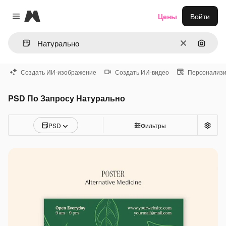
Magnific
Цены
Войти
Close menu
Очистить
Поиск 
Создать ИИ-изображение
Создать ИИ-видео
Персонализи
PSD По Запросу Натурально
PSD
Фильтры