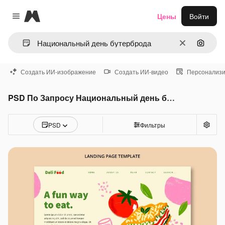
Magnific
Цены
Войти
Close menu
Очистить
Поиск 
Создать ИИ-изображение
Создать ИИ-видео
Персонализи
PSD По Запросу Национальный день бутерброда
PSD
Фильтры